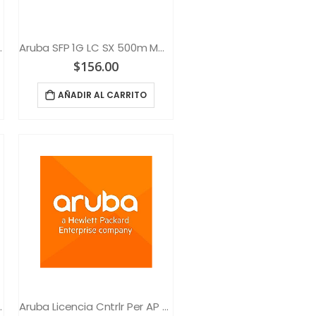
km SMF XCVR
Aruba SFP 1G LC SX 500m MMF XCVR
$
156.00
AÑADIR AL CARRITO
icy HPE Aruba
Aruba Licencia Cntrlr Per AP RFProtect Lic E-LTU