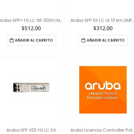
Aruba SFP+ 1G LC SR 300m MMF XCVR
Aruba SFP 1G LC LX 10 
$
512.00
$
312.00
AÑADIR AL CARRITO
AÑADIR AL CARRITO
Aruba SFP X121 1G LC SX
Aruba Licencia Controller Pol