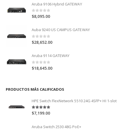
Aruba 9106 Hybrid GATEWAY
0
out of 5
$
8,095.00
Auba 9240 US CAMPUS GATEWAY
0
out of 5
$
28,652.00
Aruba 9114 GATEWAY
0
out of 5
$
18,645.00
PRODUCTOS MÁS CALIFICADOS
HPE Switch FlexNetwork 5510 24G 4SFP+ HI 1-slot
5.00
out of 5
$
7,199.00
Aruba Switch 2530 48G PoE+