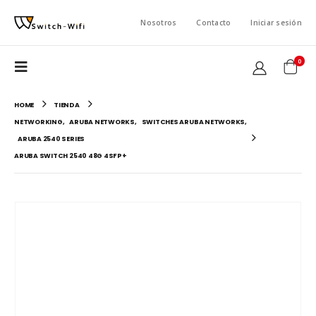
Nosotros
Contacto
Iniciar sesión
0
HOME
TIENDA
NETWORKING
,
ARUBA NETWORKS
,
SWITCHES ARUBA NETWORKS
,
ARUBA 2540 SERIES
ARUBA SWITCH 2540 48G 4SFP+