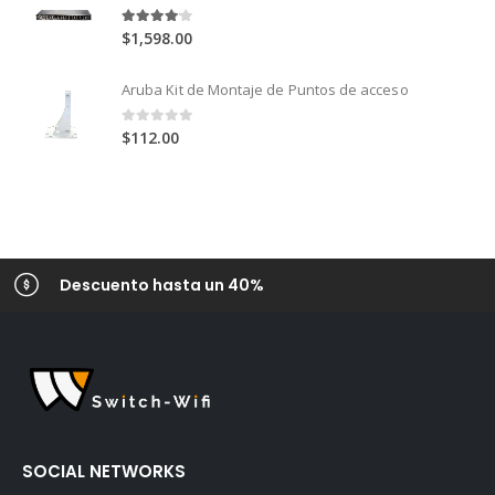
4.00
out of 5
$
1,598.00
Aruba Kit de Montaje de Puntos de acceso
0
out of 5
$
112.00
Descuento hasta un 40%
SOCIAL NETWORKS