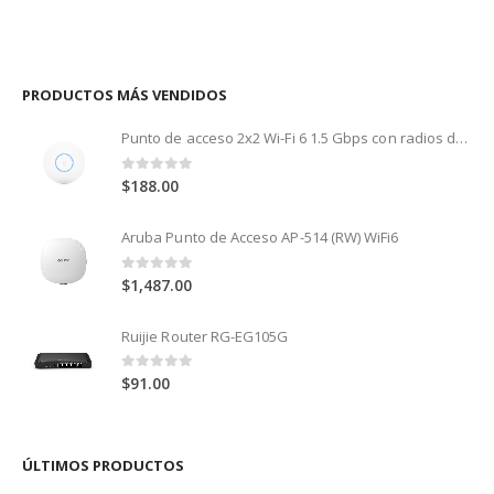
PRODUCTOS MÁS VENDIDOS
Punto de acceso 2x2 Wi-Fi 6 1.5 Gbps con radios de 5 GHz (MU-MIMO y OFDMA) y 2.4 GHz (MIMO)
0
out of 5
$
188.00
Aruba Punto de Acceso AP-514 (RW) WiFi6
0
out of 5
$
1,487.00
Ruijie Router RG-EG105G
0
out of 5
$
91.00
ÚLTIMOS PRODUCTOS