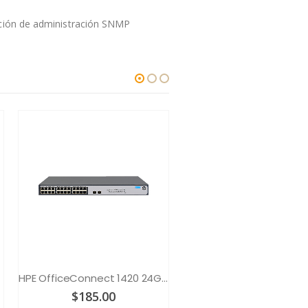
tación de administración SNMP
HPE OfficeConnect 1420 24G 2SFP
$
185.00
$
6,557.00