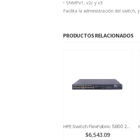
• SNMPv1, v2c y v3
Facilita la administración del switch
PRODUCTOS RELACIONADOS
HPE Switch FlexNetwork 5510 24G PoE+ 4SFP+ HI 1-slot Switch
HPE Switch FlexFabric 5800 24G PoE+
$
5,339.00
$
6,543.09