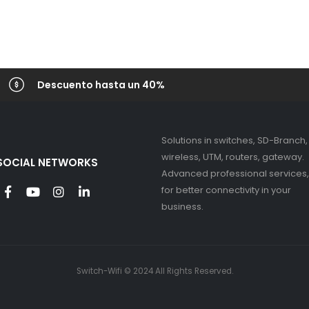
Descuento hasta un 40%
Solutions in switches, SD-Branch,
wireless, UTM, routers, gateway.
SOCIAL NETWORKS
Advanced professional services,
for better connectivity in your
business.
Switch-Wifi © 2024 All Rights Reserved.