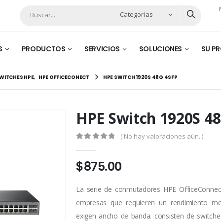
Categorias
S
PRODUCTOS
SERVICIOS
SOLUCIONES
SU P
WITCHES HPE
,
HPE OFFICECONECT
HPE SWITCH 1920S 48G 4SFP
HPE Switch 1920S 4
( No hay valoraciones aún. )
0
out of 5
$
875.00
La serie de conmutadores HPE OfficeConnec
empresas que requieren un rendimiento mej
exigen ancho de banda. consisten de switche