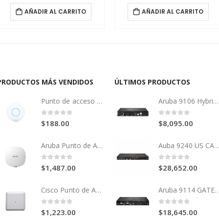
AÑADIR AL CARRITO
AÑADIR AL CARRITO
PRODUCTOS MÁS VENDIDOS
ÚLTIMOS PRODUCTOS
Punto de acceso 2x2 Wi-Fi 6 1.5 Gbps con radios de 5 GHz (MU-MIMO y OFDMA) y 2.4 GHz (MIMO)
Aruba 9106 Hybrid GATEWAY
0
out of 5
0
out of 5
$
188.00
$
8,095.00
Aruba Punto de Acceso AP-514 (RW) WiFi6
Auba 9240 US CAMPUS GATE
0
out of 5
0
out of 5
$
1,487.00
$
28,652.00
Cisco Punto de Acceso Aironet 2800
Aruba 9114 GAT
0
out of 5
0
out of 5
$
1,223.00
$
18,645.00