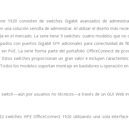
ie 1920 consisten de switches Gigabit avanzados de administració
na solución sencilla de administrar. Al utilizar el diseño más recient
gía en el mercado. La serie tiene 9 switches: cuatro modelos que n
ados con puertos Gigabit SFP adicionales para conectividad de f
 sin PoE. La serie forma parte del portafolio OfficeConnect de pro
Estos switches proporcionan un gran valor e incluyen característic
odos los modelos soportan montaje en bastidores u operación en e
del switch—aún por usuarios no técnicos—a través de un GUI Web i
32 switches HPE OfficeConnect 1920 utilizando una sola interface 