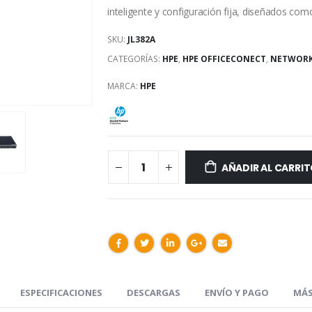
inteligente y configuración fija, diseñados como
SKU:
JL382A
CATEGORÍAS:
HPE
,
HPE OFFICECONECT
,
NETWOR
MARCA:
HPE
AÑADIR AL CARRI
ESPECIFICACIONES
DESCARGAS
ENVÍO Y PAGO
MÁS