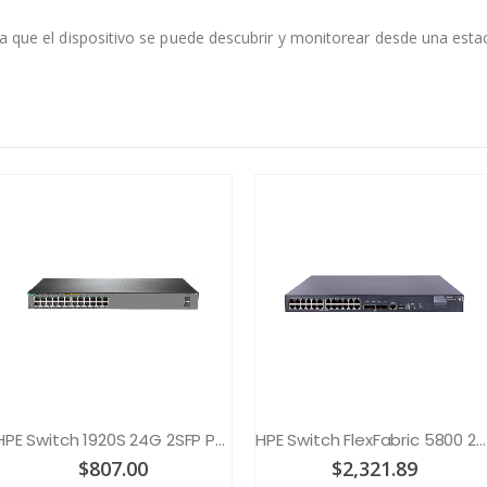
, ya que el dispositivo se puede descubrir y monitorear desde una es
HPE Switch 1920S 24G 2SFP PoE+ 370W
HPE Switch FlexFabric 5800 24G
$
807.00
$
2,321.89