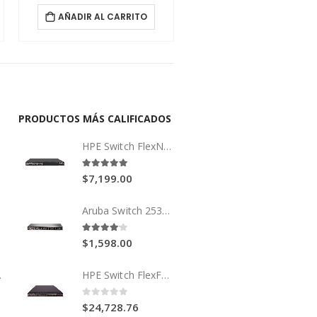
AÑADIR AL CARRITO
AÑADIR AL CARRITO
PRODUCTOS MÁS CALIFICADOS
HPE Switch FlexNetwork 5510 24G 4SFP+ HI 1-slot
5.00
out of 5
$
7,199.00
WAY
Aruba Switch 2530 48G PoE+
4.00
out of 5
$
1,598.00
EWAY
HPE Switch FlexFabric 5940-48SFP+/ 6QSFP28
0
out of 5
$
24,728.76