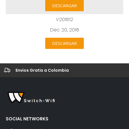
DESCARGAR
V201812
Dec 20, 2018
DESCARGAR
Envios Gratis a Colombia
Descuento hasta un 40%
SOCIAL NETWORKS