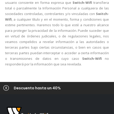
usuario consiente en forma expresa que
Switch-Wifi
transfiera
total o parcialmente la Información Personal a cualquiera de las
sociedades controladas, controlantes y/o vinculadas con
Switch-
Wifi
, a cualquier título y en el momento, forma y condiciones que
estime pertinentes. Haremos todo lo que esté a nuestro alcance
para proteger la privacidad de la información. Puede suceder que
en virtud de órdenes judiciales, o de regulaciones legales, nos
veamos compelidos a revelar información a las autoridades o
terceras partes bajo ciertas circunstancias, o bien en casos que
terceras partes puedan interceptar o acceder a cierta información
o transmisiones de datos en cuyo caso
Switch-Wifi
no
responderá por la información que sea revelada.
Envios Gratis a Colombia
Descuento hasta un 40%