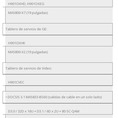
H901OXHD, H901OXEG
MA5800-X7 (19 pulgadas)
Tablero de servicio de GE:
H901OXHK
MA5800-X2 (19 pulgadas)
Tablero de servicio de Video:
H901CVEC
• DOCSIS 3.1 MA5833-BS60 (salidas de cable en un solo lado):
D3.0 / 32D x 16U + D3.1 / 6D x 2U + 80 SC-QAM