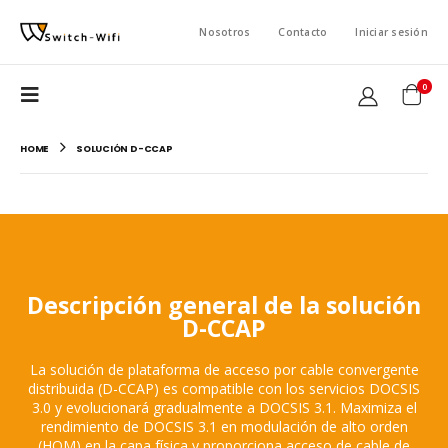
Nosotros
Contacto
Iniciar sesión
0
HOME
SOLUCIÓN D-CCAP
Descripción general de la solución
D-CCAP
La solución de plataforma de acceso por cable convergente
distribuida (D-CCAP) es compatible con los servicios DOCSIS
3.0 y evolucionará gradualmente a DOCSIS 3.1.
Maximiza el
rendimiento de DOCSIS 3.1 en modulación de alto orden
(HOM) en la capa física y proporciona acceso de cable de