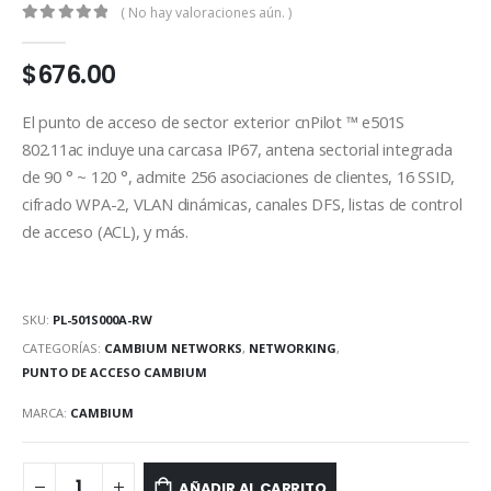
( No hay valoraciones aún. )
0
out of 5
$
676.00
El punto de acceso de sector exterior cnPilot ™ e501S
802.11ac incluye una carcasa IP67, antena sectorial integrada
de 90 ° ~ 120 °, admite 256 asociaciones de clientes, 16 SSID,
cifrado WPA-2, VLAN dinámicas, canales DFS, listas de control
de acceso (ACL), y más.
SKU:
PL-501S000A-RW
CATEGORÍAS:
CAMBIUM NETWORKS
,
NETWORKING
,
PUNTO DE ACCESO CAMBIUM
MARCA:
CAMBIUM
AÑADIR AL CARRITO