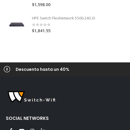
4.00
out of 5
$
1,598.00
HPE Switch FlexNetwork 5500-24G EI
0
out of 5
$
1,841.55
Descuento hasta un 40%
SOCIAL NETWORKS