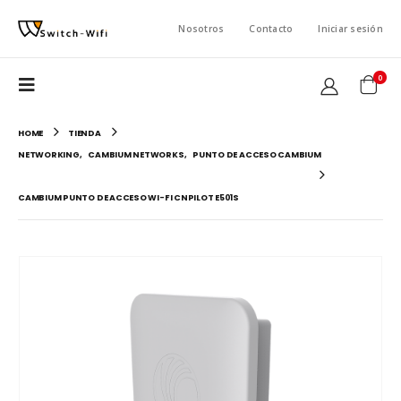
Nosotros
Contacto
Iniciar sesión
0
HOME
TIENDA
NETWORKING
,
CAMBIUM NETWORKS
,
PUNTO DE ACCESO CAMBIUM
CAMBIUM PUNTO DE ACCESO WI-FI CNPILOT E501S