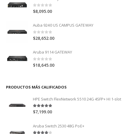
0
out of 5
$
8,095.00
Auba 9240 US CAMPUS GATEWAY
0
out of 5
$
28,652.00
Aruba 9114 GATEWAY
0
out of 5
$
18,645.00
PRODUCTOS MÁS CALIFICADOS
HPE Switch FlexNetwork 5510 24G 4SFP+ HI 1-slot
5.00
out of 5
$
7,199.00
Aruba Switch 2530 48G PoE+