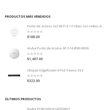
PRODUCTOS MÁS VENDIDOS
Punto de acceso 2x2 Wi-Fi 6 1.5 Gbps con radios de 5 GHz (MU-MIMO y OFDMA) y 2.4 GHz (MIMO)
0
out of 5
$
188.00
Aruba Punto de Acceso AP-514 (RW) WiFi6
0
out of 5
$
1,487.00
Ubiquiti EdgeRouter 6 PoE Pasivo 24 V
0
out of 5
$
322.00
ÚLTIMOS PRODUCTOS
Aruba 9106 Hybrid GATEWAY