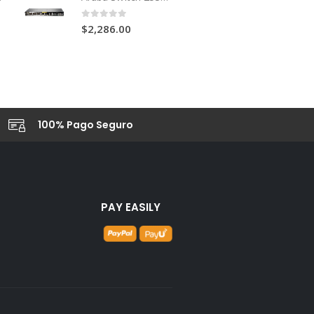
0
out of 5
$
2,286.00
100% Pago Seguro
PAY EASILY