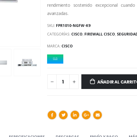
rendimiento sostenido excepcional cuando
avanzadas.
SKU:
FPR1010-NGFW-K9
CATEGORÍAS:
CISCO
,
FIREWALL CISCO
,
SEGURIDA
MARCA:
CISCO
AÑADIR AL CARRI
ESPECIFICACIONES
DESCARGAS
ENVÍO Y PAGO
MÁS