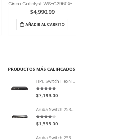
1000BASE-SX con DOM
Cisco Catalyst WS-C2960X-48LPD-L
$
4,990.99
$
1,235.00
AÑADIR AL CARRITO
AÑADIR AL CARRITO
PRODUCTOS MÁS CALIFICADOS
HPE Switch FlexNetwork 5510 24G 4SFP+ HI 1-slot
5.00
out of 5
$
7,199.00
WAY
Aruba Switch 2530 48G PoE+
4.00
out of 5
$
1,598.00
EWAY
Aruba Switch 2530 48 PoE+