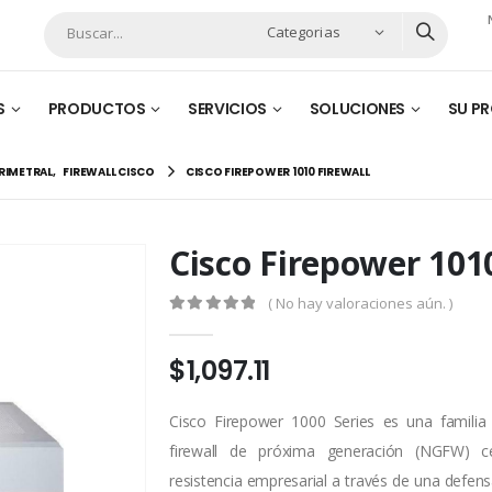
Categorias
S
PRODUCTOS
SERVICIOS
SOLUCIONES
SU P
RIMETRAL
,
FIREWALL CISCO
CISCO FIREPOWER 1010 FIREWALL
Cisco Firepower 101
( No hay valoraciones aún. )
0
out of 5
$
1,097.11
Cisco Firepower 1000 Series es una familia
firewall de próxima generación (NGFW) 
resistencia empresarial a través de una defen