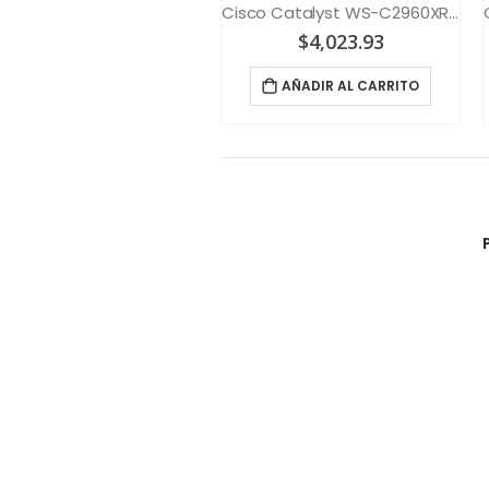
Cisco Transceptor SFP – RJ-45 – 1000BASE-T GLC-TE=
Cisco Catalyst WS-C2960XR-24TS-I
$
137.40
$
4,023.93
AÑADIR AL CARRITO
AÑADIR AL CARRITO