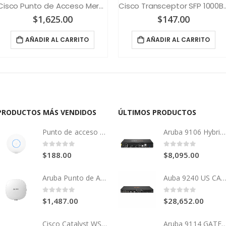
Cisco Punto de Acceso Meraki MR56
Cisco Transceptor SFP 
$
1,625.00
$
147.00
AÑADIR AL CARRITO
AÑADIR AL CARRITO
PRODUCTOS MÁS VENDIDOS
ÚLTIMOS PRODUCTOS
Punto de acceso 2x2 Wi-Fi 6 1.5 Gbps con radios de 5 GHz (MU-MIMO y OFDMA) y 2.4 GHz (MIMO)
Aruba 9106 Hybrid GATEWAY
0
out of 5
0
out of 5
$
188.00
$
8,095.00
Aruba Punto de Acceso AP-514 (RW) WiFi6
Auba 9240 US CAMPUS GATE
0
out of 5
0
out of 5
$
1,487.00
$
28,652.00
Cisco Catalyst WS-C9200-48P (PoE)
Aruba 9114 GAT