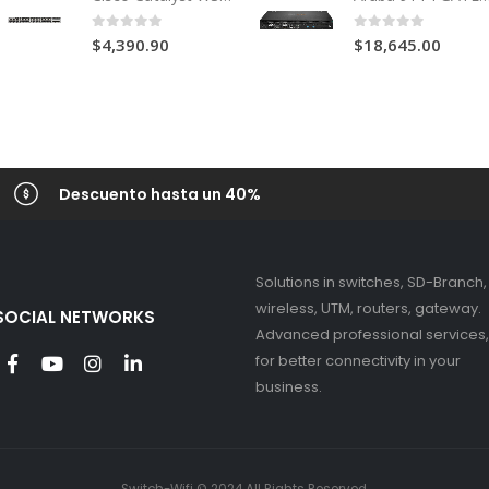
0
out of 5
0
out of 5
$
4,390.90
$
18,645.00
Descuento hasta un 40%
Solutions in switches, SD-Branch,
wireless, UTM, routers, gateway.
SOCIAL NETWORKS
Advanced professional services,
for better connectivity in your
business.