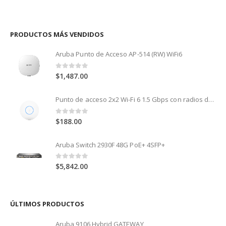
PRODUCTOS MÁS VENDIDOS
Aruba Punto de Acceso AP-514 (RW) WiFi6
0
out of 5
$
1,487.00
Punto de acceso 2x2 Wi-Fi 6 1.5 Gbps con radios de 5 GHz (MU-MIMO y OFDMA) y 2.4 GHz (MIMO)
0
out of 5
$
188.00
Aruba Switch 2930F 48G PoE+ 4SFP+
0
out of 5
$
5,842.00
ÚLTIMOS PRODUCTOS
Aruba 9106 Hybrid GATEWAY