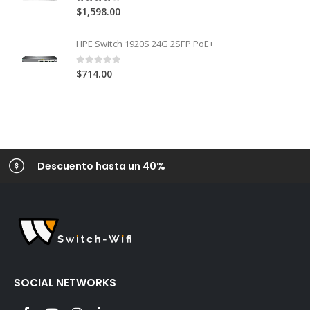
4.00
out of 5
$
1,598.00
HPE Switch 1920S 24G 2SFP PoE+
0
out of 5
$
714.00
Descuento hasta un 40%
SOCIAL NETWORKS