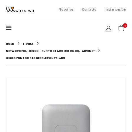
Nosotros
Contacto
Iniciar sesión
0
HOME
TIENDA
NETWORKING
,
CISCO
,
PUNTO DE ACCESO CISCO
,
AIRONET
CISCO PUNTO DE ACCESO AIRONET 1540I