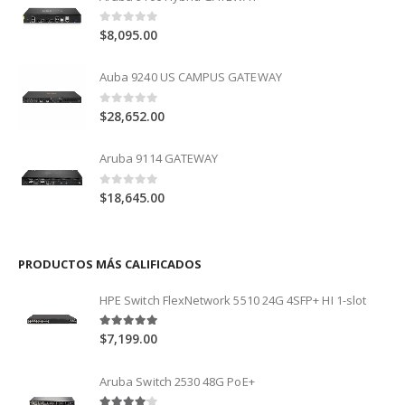
0
out of 5
$
8,095.00
Auba 9240 US CAMPUS GATEWAY
0
out of 5
$
28,652.00
Aruba 9114 GATEWAY
0
out of 5
$
18,645.00
PRODUCTOS MÁS CALIFICADOS
HPE Switch FlexNetwork 5510 24G 4SFP+ HI 1-slot
5.00
out of 5
$
7,199.00
Aruba Switch 2530 48G PoE+