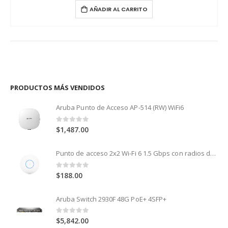
AÑADIR AL CARRITO
PRODUCTOS MÁS VENDIDOS
Aruba Punto de Acceso AP-514 (RW) WiFi6
0
out of 5
$
1,487.00
Punto de acceso 2x2 Wi-Fi 6 1.5 Gbps con radios de 5 GHz (MU-MIMO y OFDMA) y 2.4 GHz (MIMO)
0
out of 5
$
188.00
Aruba Switch 2930F 48G PoE+ 4SFP+
0
out of 5
$
5,842.00