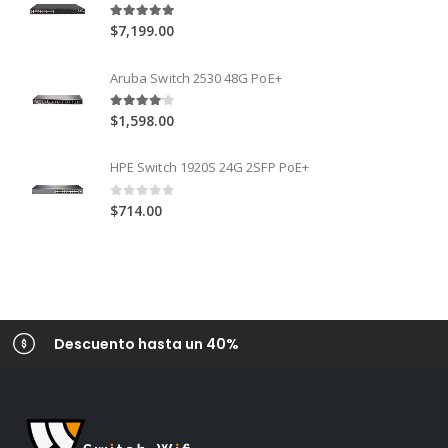
5.00
out of 5
$
7,199.00
Aruba Switch 2530 48G PoE+
4.00
out of 5
$
1,598.00
HPE Switch 1920S 24G 2SFP PoE+
0
out of 5
$
714.00
Descuento hasta un 40%