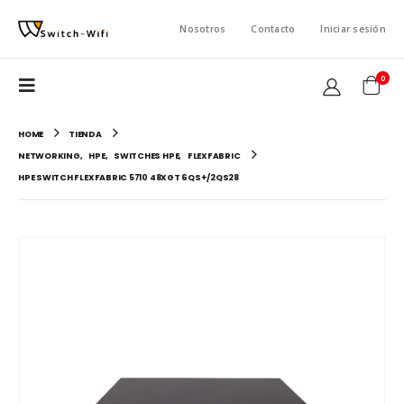
Nosotros
Contacto
Iniciar sesión
0
HOME
TIENDA
NETWORKING
,
HPE
,
SWITCHES HPE
,
FLEXFABRIC
HPE SWITCH FLEXFABRIC 5710 48XGT 6QS+/2QS28