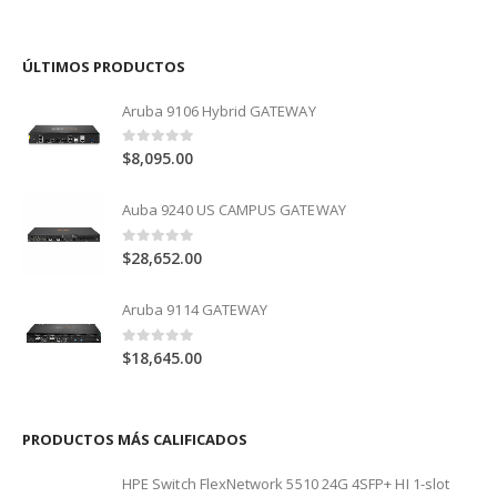
ÚLTIMOS PRODUCTOS
Aruba 9106 Hybrid GATEWAY
0
out of 5
$
8,095.00
Auba 9240 US CAMPUS GATEWAY
0
out of 5
$
28,652.00
Aruba 9114 GATEWAY
0
out of 5
$
18,645.00
PRODUCTOS MÁS CALIFICADOS
HPE Switch FlexNetwork 5510 24G 4SFP+ HI 1-slot