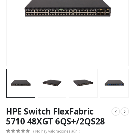
HPE Switch FlexFabric
5710 48XGT 6QS+/2QS28
( No hay valoraciones aún. )