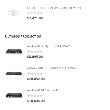
Cisco Punto de Acceso Meraki MR84
0
out of 5
$
2,421.00
ÚLTIMOS PRODUCTOS
Aruba 9106 Hybrid GATEWAY
0
out of 5
$
8,095.00
Auba 9240 US CAMPUS GATEWAY
0
out of 5
$
28,652.00
Aruba 9114 GATEWAY
0
out of 5
$
18,645.00