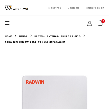
Nosotros
Contacto
Iniciar sesión
0
HOME
TIENDA
RADWIN
,
ANTENAS
,
PUNTO A PUNTO
RADWIN 2000 D RW-2954-D100 750 MBPS 5.4GHZ