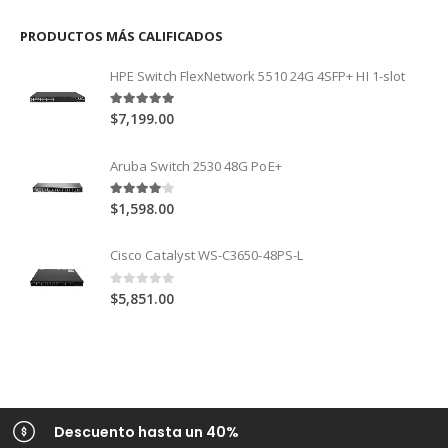
PRODUCTOS MÁS CALIFICADOS
HPE Switch FlexNetwork 5510 24G 4SFP+ HI 1-slot
5.00
out of 5
$
7,199.00
Aruba Switch 2530 48G PoE+
4.00
out of 5
$
1,598.00
Cisco Catalyst WS-C3650-48PS-L
0
out of 5
$
5,851.00
Descuento hasta un 40%