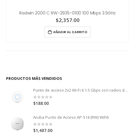
Radwin 2000 C RW-2935-0100 100 Mbps 3.5GHz
$
2,357.00
AÑADIR AL CARRITO
PRODUCTOS MÁS VENDIDOS
Punto de acceso 2x2 Wi-Fi 6 1.5 Gbps con radios de 5 GHz (MU-MIMO y OFDMA) y 2.4 GHz (MIMO)
0
out of 5
$
188.00
Aruba Punto de Acceso AP-514 (RW) WiFi6
0
out of 5
$
1,487.00