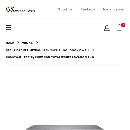
Nosotros
Contacto
Iniciar sesión
0
HOME
TIENDA
SEGURIDAD PERIMETRAL
,
SONICWALL
,
SOHO SONICWALL
SONICWALL TZ270 / 270W CON TOTALSECURE ADVANCE 1 AÑO