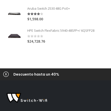
Aruba Switch 2530 48G PoE+
4.00
out of 5
$
1,598.00
HPE Switch FlexFabric 5940-48SFP+/ 6QSFP28
0
out of 5
$
24,728.76
Descuento hasta un 40%