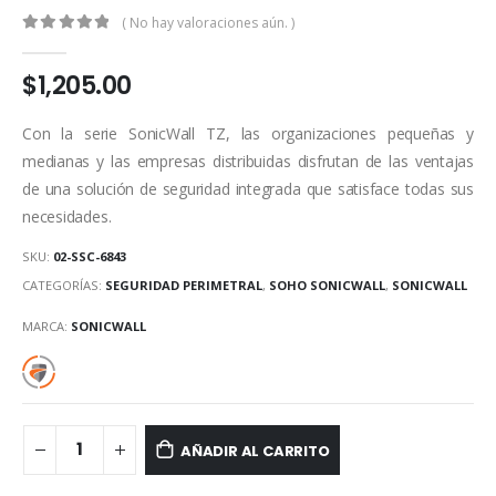
( No hay valoraciones aún. )
0
out of 5
$
1,205.00
Con la serie SonicWall TZ, las organizaciones pequeñas y
medianas y las empresas distribuidas disfrutan de las ventajas
de una solución de seguridad integrada que satisface todas sus
necesidades.
SKU:
02-SSC-6843
CATEGORÍAS:
SEGURIDAD PERIMETRAL
,
SOHO SONICWALL
,
SONICWALL
MARCA:
SONICWALL
AÑADIR AL CARRITO