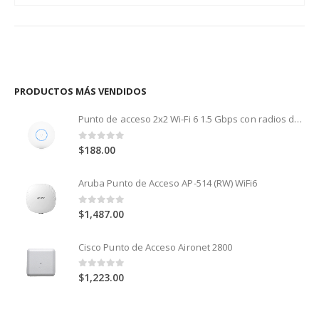
PRODUCTOS MÁS VENDIDOS
Punto de acceso 2x2 Wi-Fi 6 1.5 Gbps con radios de 5 GHz (MU-MIMO y OFDMA) y 2.4 GHz (MIMO)
0
out of 5
$
188.00
Aruba Punto de Acceso AP-514 (RW) WiFi6
0
out of 5
$
1,487.00
Cisco Punto de Acceso Aironet 2800
0
out of 5
$
1,223.00