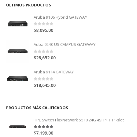
ÚLTIMOS PRODUCTOS
Aruba 9106 Hybrid GATEWAY
0
out of 5
$
8,095.00
Auba 9240 US CAMPUS GATEWAY
0
out of 5
$
28,652.00
Aruba 9114 GATEWAY
0
out of 5
$
18,645.00
PRODUCTOS MÁS CALIFICADOS
HPE Switch FlexNetwork 5510 24G 4SFP+ HI 1-slot
5.00
out of 5
$
7,199.00