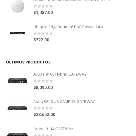
0
out of 5
$
1,487.00
Ubiquiti EdgeRouter 6 PoE Pasivo 24 V
0
out of 5
$
322.00
ÚLTIMOS PRODUCTOS
Aruba 9106 Hybrid GATEWAY
0
out of 5
$
8,095.00
Auba 9240 US CAMPUS GATEWAY
0
out of 5
$
28,652.00
Aruba 9114 GATEWAY