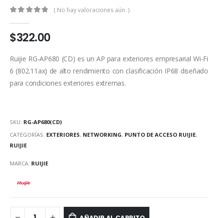
( No hay valoraciones aún. )
0
out of 5
$
322.00
Ruijie RG-AP680 (CD) es un AP para exteriores empresarial Wi-Fi
6 (802.11ax) de alto rendimiento con clasificación IP68 diseñado
para condiciones exteriores extremas.
SKU:
RG-AP680(CD)
CATEGORÍAS:
EXTERIORES
,
NETWORKING
,
PUNTO DE ACCESO RUIJIE
,
RUIJIE
MARCA:
RUIJIE
AÑADIR AL CARRITO