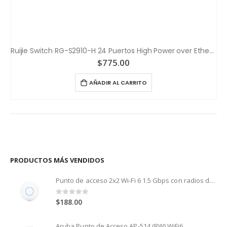
Ruijie Switch RG-S2910-H 24 Puertos High Power over Ethernet (HPoE)
$
775.00
AÑADIR AL CARRITO
PRODUCTOS MÁS VENDIDOS
Punto de acceso 2x2 Wi-Fi 6 1.5 Gbps con radios de 5 GHz (MU-MIMO y OFDMA) y 2.4 GHz (MIMO)
0
out of 5
$
188.00
Aruba Punto de Acceso AP-514 (RW) WiFi6