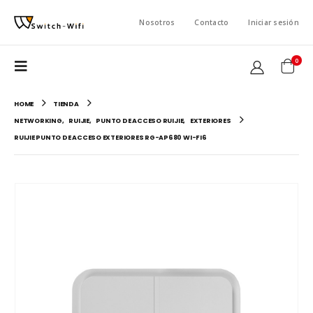
Nosotros
Contacto
Iniciar sesión
0
HOME
TIENDA
NETWORKING
,
RUIJIE
,
PUNTO DE ACCESO RUIJIE
,
EXTERIORES
RUIJIE PUNTO DE ACCESO EXTERIORES RG-AP680 WI-FI6