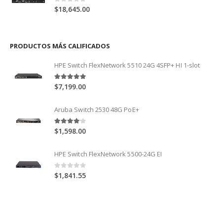
0
out of 5
$
18,645.00
PRODUCTOS MÁS CALIFICADOS
HPE Switch FlexNetwork 5510 24G 4SFP+ HI 1-slot
5.00
out of 5
$
7,199.00
Aruba Switch 2530 48G PoE+
4.00
out of 5
$
1,598.00
HPE Switch FlexNetwork 5500-24G EI
0
out of 5
$
1,841.55