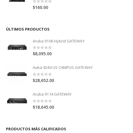
0
out of 5
$
160.00
ÚLTIMOS PRODUCTOS
Aruba 9106 Hybrid GATEWAY
0
out of 5
$
8,095.00
Auba 9240 US CAMPUS GATEWAY
0
out of 5
$
28,652.00
Aruba 9114 GATEWAY
0
out of 5
$
18,645.00
PRODUCTOS MÁS CALIFICADOS