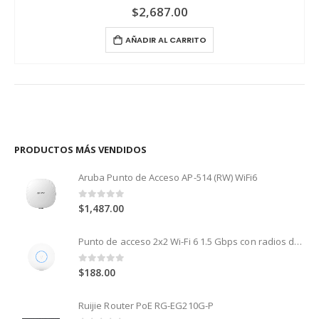
$
2,687.00
AÑADIR AL CARRITO
PRODUCTOS MÁS VENDIDOS
Aruba Punto de Acceso AP-514 (RW) WiFi6
0
out of 5
$
1,487.00
Punto de acceso 2x2 Wi-Fi 6 1.5 Gbps con radios de 5 GHz (MU-MIMO y OFDMA) y 2.4 GHz (MIMO)
0
out of 5
$
188.00
Ruijie Router PoE RG-EG210G-P