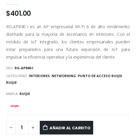
0
out of 5
$
401.00
RG-AP840-I es un AP empresarial Wi-Fi 6 de alto rendimiento
diseñado para la mayoría de escenarios en interiores. Con el
módulo de IoT integrado, los clientes empresariales pueden
estar preparados para una futura expansión de IoT para
impulsar la eficiencia operativa y la experiencia del cliente.
SKU:
RG-AP840-I
CATEGORÍAS:
INTERIORES
,
NETWORKING
,
PUNTO DE ACCESO RUIJIE
,
RUIJIE
MARCA:
RUIJIE
AÑADIR AL CARRITO