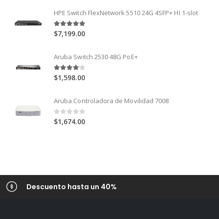
HPE Switch FlexNetwork 5510 24G 4SFP+ HI 1-slot
5.00
out of 5
$
7,199.00
Aruba Switch 2530 48G PoE+
4.00
out of 5
$
1,598.00
Aruba Controladora de Movilidad 7008
0
out of 5
$
1,674.00
Descuento hasta un 40%