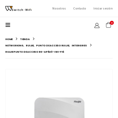
Nosotros
Contacto
Iniciar sesión
0
HOME
TIENDA
NETWORKING
,
RUIJIE
,
PUNTO DE ACCESO RUIJIE
,
INTERIORES
RUIJIE PUNTO DE ACCESO RG-AP840-I WI-FI6