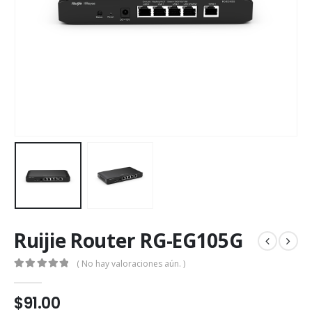
Ruijie Router RG-EG105G
( No hay valoraciones aún. )
0
out of 5
$
91.00