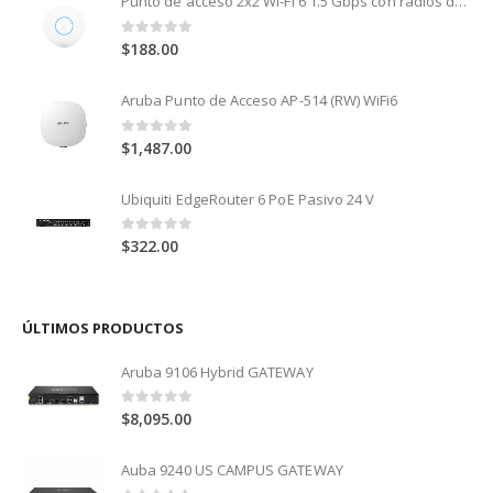
Punto de acceso 2x2 Wi-Fi 6 1.5 Gbps con radios de 5 GHz (MU-MIMO y OFDMA) y 2.4 GHz (MIMO)
0
out of 5
$
188.00
Aruba Punto de Acceso AP-514 (RW) WiFi6
0
out of 5
$
1,487.00
Ubiquiti EdgeRouter 6 PoE Pasivo 24 V
0
out of 5
$
322.00
ÚLTIMOS PRODUCTOS
Aruba 9106 Hybrid GATEWAY
0
out of 5
$
8,095.00
Auba 9240 US CAMPUS GATEWAY