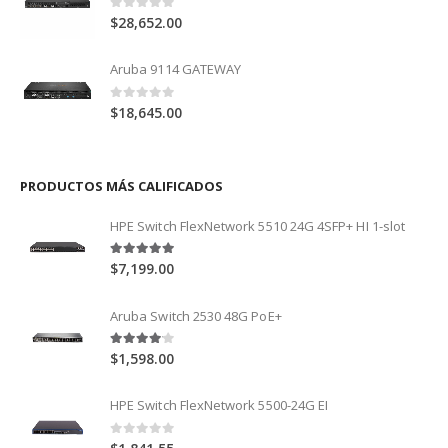
0
out of 5
$
28,652.00
Aruba 9114 GATEWAY
0
out of 5
$
18,645.00
PRODUCTOS MÁS CALIFICADOS
HPE Switch FlexNetwork 5510 24G 4SFP+ HI 1-slot
5.00
out of 5
$
7,199.00
Aruba Switch 2530 48G PoE+
4.00
out of 5
$
1,598.00
HPE Switch FlexNetwork 5500-24G EI
0
out of 5