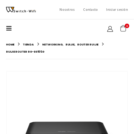
Nosotros
Contacto
Iniciar sesión
0
HOME
TIENDA
NETWORKING
,
RUIJIE
,
ROUTER RUIJIE
RUIJIE ROUTER RG-EG105G